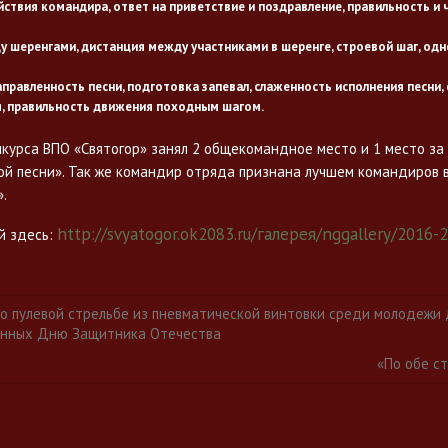
йствия командира, ответ на приветствие и поздравление, правильность и
 шеренгами, дистанция между участниками в шеренге, строевой шаг, од
правленность песни, подготовка запевал, слаженность исполнения песни
я, правильность движения походным шагом.
нкурса ВПО «Святогор» занял 2 общекомандное место и 1 место за
ой песни». Так же командир отряда признана лучшем командиров 
.
http://svyatogor.ok2083.ru/галерея/nggallery/2016
й здесь:
о пулевой стрельбе из пневматической винтовки среди молодежи
енных Дню Защитника Отечества
«По обе с