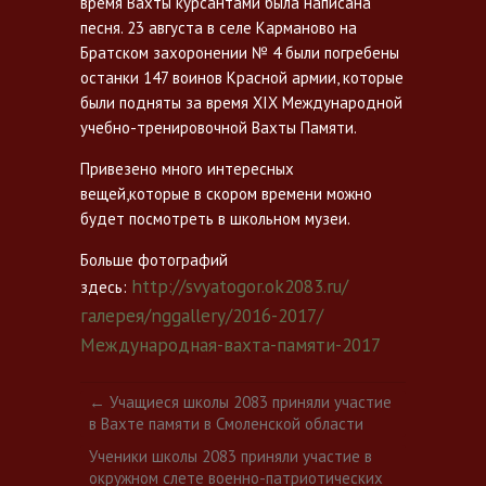
время Вахты курсантами была написана
песня. 23 августа в селе Карманово на
Братском захоронении № 4 были погребены
останки 147 воинов Красной армии, которые
были подняты за время XIX Международной
учебно-тренировочной Вахты Памяти.
Привезено много интересных
вещей,которые в скором времени можно
будет посмотреть в школьном музеи.
Больше фотографий
http://svyatogor.ok2083.ru/
здесь:
галерея/nggallery/2016-2017/
Международная-вахта-памяти-2017
←
Учащиеся школы 2083 приняли участие
в Вахте памяти в Смоленской области
Ученики школы 2083 приняли участие в
окружном слете военно-патриотических