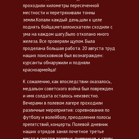
проходили километры пересеченной
местности и перетряхивали тонны
земли.Копали каждый день,шли к целе
поднять бойца,металлоискатели сходили с
ума на каждом шагу,было откопано много
железа. Все проверяли щупом. Была
проделана большая работа. 20 августа труд
наших поисковиков был вознагражден:
курсанты обнаружили и подняли
красноармейца!
К сожалению, как впоследствии оказалось,
медальон советского война был поврежден
и имя солдата осталось неизвестно.
Вечерами в полевом лагере проходили
различные мероприятия: соревнования по
футболу и волейболу, преодоления полосы
препятствий, концерты. Полевой дневник
наших отрядов занял почетное третье
место в смотре полевых дневников, к слову