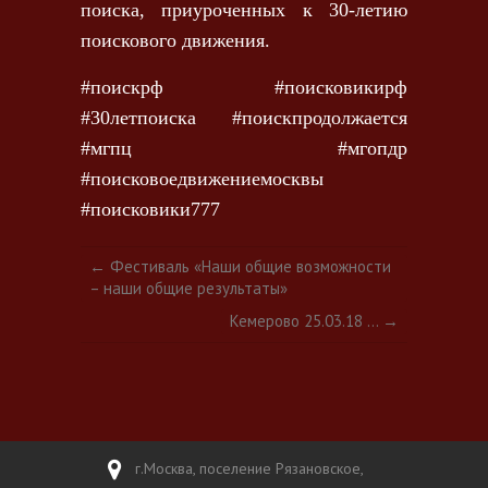
поиска, приуроченных к 30-летию
поискового движения.
#поискрф #поисковикирф
#30летпоиска #поискпродолжается
#мгпц #мгопдр
#поисковоедвижениемосквы
#поисковики777
←
Фестиваль «Наши общие возможности
– наши общие результаты»
Кемерово 25.03.18 …
→
г.Москва, поселение Рязановское,