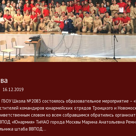
ва
16.12.2019
е ГБОУ Школа №2083 состоялось образовательное мероприятие – 
стителей командиров юнармейских отрядов Троицкого и Новомоск
приветственным словом ко всем собравшимся обратились организа
ВПОД «Юнармия» ТиНАО города Москвы Марина Анатольевна Ремнё
альника штаба ВВПОД…