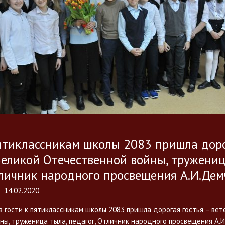
пятиклассникам школы 2083 пришла доро
Великой Отечественной войны, тружениц
тличник народного просвещения А.И.Дем
14.02.2020
 гости к пятиклассникам школы 2083 пришла дорогая гостья – вет
ы, труженица тыла, педагог, Отличник народного просвещения А.И