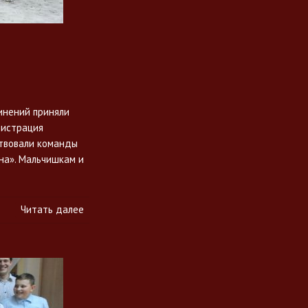
инений приняли
нистрация
ствовали команды
на». Мальчишкам и
Читать далее