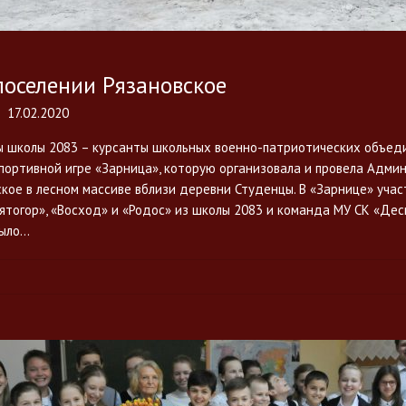
поселении Рязановское
17.02.2020
 школы 2083 – курсанты школьных военно-патриотических объед
спортивной игре «Зарница», которую организовала и провела Адми
ское в лесном массиве вблизи деревни Студенцы. В «Зарнице» уча
ятогор», «Восход» и «Родос» из школы 2083 и команда МУ СК «Дес
было…