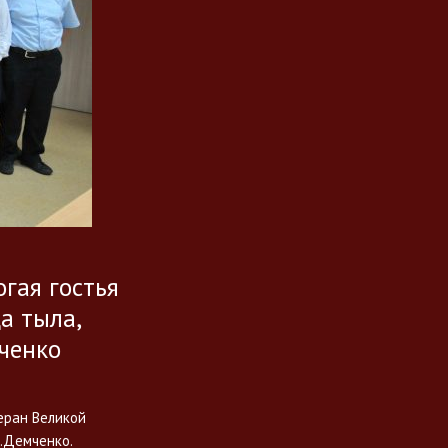
гая гостья
а тыла,
ченко
еран Великой
.Демченко.